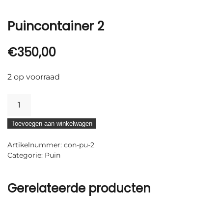
Puincontainer 2
€
350,00
2 op voorraad
Puincontainer
2
Toevoegen aan winkelwagen
aantal
Artikelnummer:
con-pu-2
Categorie:
Puin
Gerelateerde producten